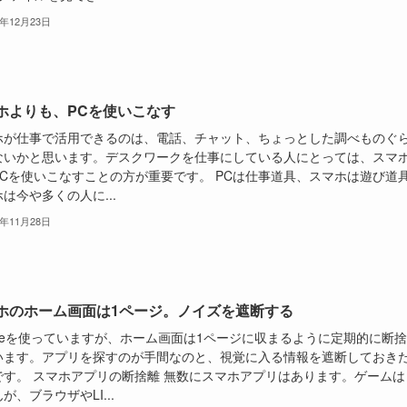
3年12月23日
ホよりも、PCを使いこなす
ホが仕事で活用できるのは、電話、チャット、ちょっとした調べものぐ
ないかと思います。デスクワークを仕事にしている人にとっては、スマ
PCを使いこなすことの方が重要です。 PCは仕事道具、スマホは遊び道
は今や多くの人に...
3年11月28日
ホのホーム画面は1ページ。ノイズを遮断する
honeを使っていますが、ホーム画面は1ページに収まるように定期的に断
います。アプリを探すのが手間なのと、視覚に入る情報を遮断しておき
です。 スマホアプリの断捨離 無数にスマホアプリはあります。ゲームは
が、ブラウザやLI...