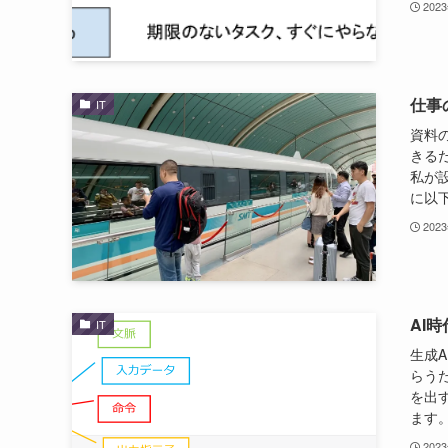
202
仕事
IT
資料
きる
私が
に以下
202
AI
IT
生成
らう
を出
ます。
202