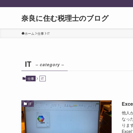
奈良に住む税理士のブログ
ホーム
仕事
IT
IT
– category –
仕事
IT
Ex
IT
他人
なっ
ります
Exc