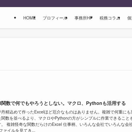
HOME
プロフィール
事務所HP
税務コラム
個
cel関数で何でもやろうとしない。マクロ、Pythonも活用する
が丹精込めて作ったExcelほど厄介なものはありません。複雑で何重にも
た関数を並べるより、マクロやPythonの方がシンプルに作業できること
。 複雑怪奇な関数だらけのExcel 仕事柄、いろんな会社でいろんな会
elファイルを見てき...