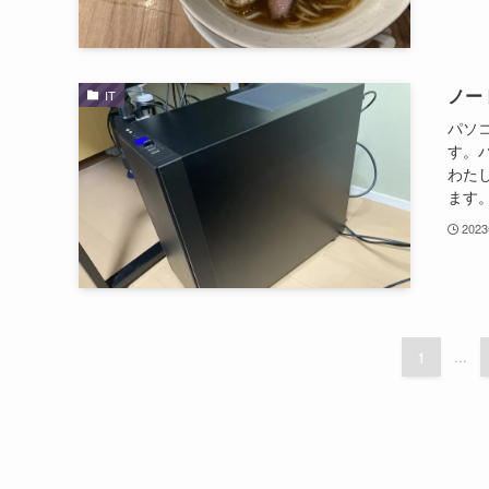
ノー
IT
パソ
す。
わた
ます。
202
1
...