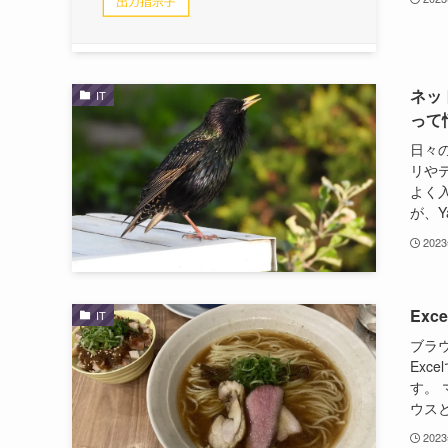
ネッ
IT
って
日々の
リやテ
よく
が、Y
202
Ex
IT
ブラ
Ex
す。
ウスと
202