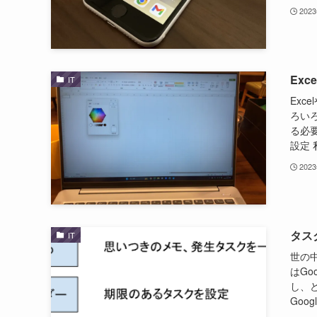
202
Ex
IT
Ex
ろい
る必
設定 
202
タス
IT
世の
はGo
し、ど
Googl