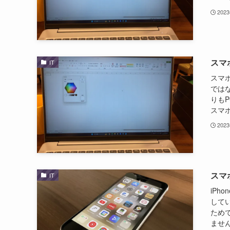
202
スマ
IT
スマ
では
りも
スマホ
202
スマ
IT
iP
して
ため
ません