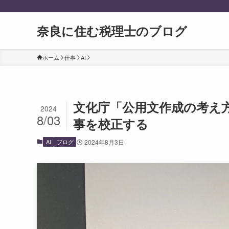
奈良に住む税理士のブログ
ホーム
仕事
AI
文化庁「公用文作成の考え方」
2024
8/03
事を校正する
AI
ブログ
2024年8月3日