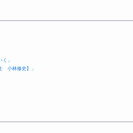
いく」
理士 小林修史】」