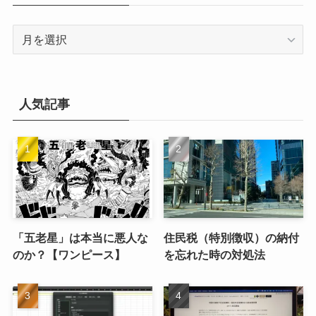
ア
ー
カ
イ
ブ
人気記事
「五老星」は本当に悪人な
住民税（特別徴収）の納付
のか？【ワンピース】
を忘れた時の対処法