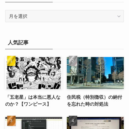
ア
ー
カ
イ
ブ
人気記事
「五老星」は本当に悪人な
住民税（特別徴収）の納付
のか？【ワンピース】
を忘れた時の対処法