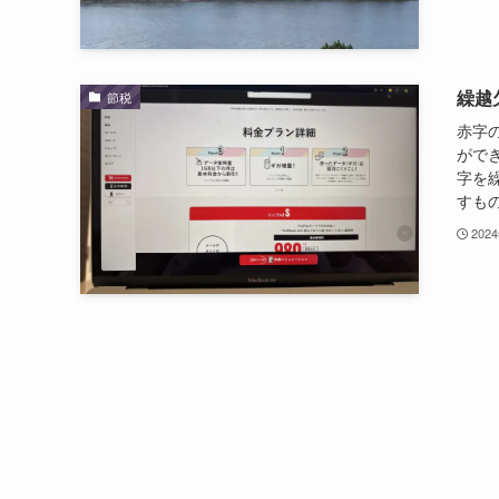
繰越
節税
赤字
がで
字を
すもの
202