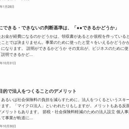
5年1月28日
にできる・できないの判断基準は、「●●できるかどうか」
たお金が経費になるのかどうかは、領収書があるとか規程を作っている
たことでは決まりません。事業のために使ったと堂々をいえるかどうか
トになります。 説明ができるかどうか その支出が、ビジネスのために使
説明できるかど...
4年10月31日
目的で法人をつくることのデメリット
、あるいは社会保険料の負担を減らすために、法人をつくるというスキ
ります。「マイクロ法人」といわれたりもしますが、メリットもある反
デメリットもあります。 節税・社会保険料軽減のための法人設立 個人事
て事業が軌道に...
4年10月30日