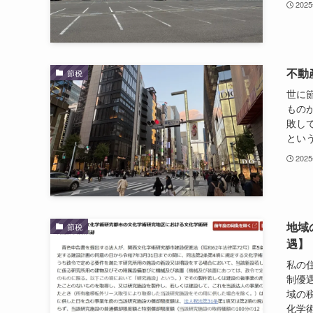
202
不動
節税
世に
もの
敗し
という
202
地域
節税
遇】
私の
制優
域の
化学術