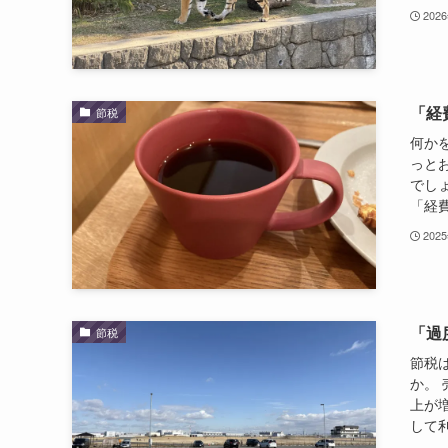
202
「経
節税
何か
っと
でし
「経費
202
「過
節税
節税
か。
上が
して利