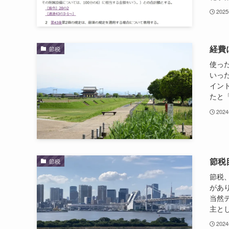
202
経費
節税
使っ
いっ
イン
たと「
202
節税
節税
節税
があ
当然
主とし
202