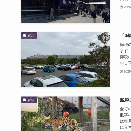
202
「4
節税
節税
ます
節税
中古車
202
脱税
節税
全て
数字
は毎
に立ち