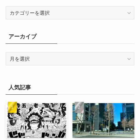
カ
テ
ゴ
リ
アーカイブ
ー
ア
ー
カ
イ
ブ
人気記事