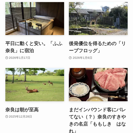
平日に動くと安い。「ふふ
後発優位を得るための「リ
奈良」に宿泊
ープフロッグ」
2026年1月17日
2026年1月6日
奈良は朝が至高
まだインバウンド客にバレ
てない（？）奈良のすきや
2025年12月28日
きの名店「ももしき はな
れ」