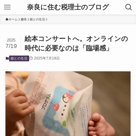
奈良に住む税理士のブログ
ホーム
趣味
娘との生活
絵本コンサートへ。オンラインの
2025
7/19
時代に必要なのは「臨場感」
2025年7月19日
娘との生活