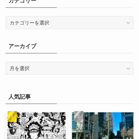
カテゴリー
カ
テ
ゴ
リ
アーカイブ
ー
ア
ー
カ
イ
ブ
人気記事