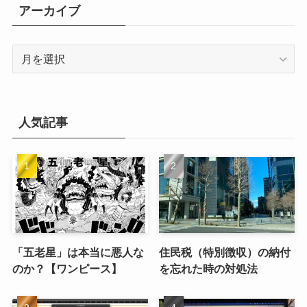
リ
アーカイブ
ー
ア
ー
カ
イ
ブ
人気記事
「五老星」は本当に悪人な
住民税（特別徴収）の納付
のか？【ワンピース】
を忘れた時の対処法