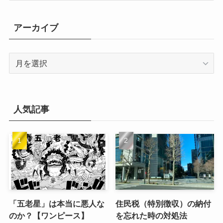
ゴ
リ
アーカイブ
ー
ア
ー
カ
イ
ブ
人気記事
「五老星」は本当に悪人な
住民税（特別徴収）の納付
のか？【ワンピース】
を忘れた時の対処法