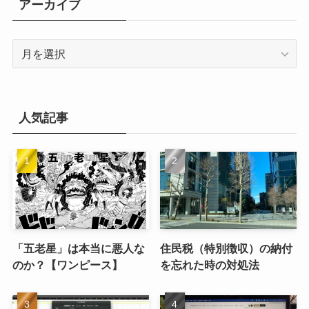
アーカイブ
ー
ア
ー
カ
イ
ブ
人気記事
「五老星」は本当に悪人な
住民税（特別徴収）の納付
のか？【ワンピース】
を忘れた時の対処法