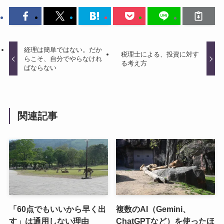
経理は簡単ではない。だか
税理士による、投資に対す
らこそ、自分でやらなけれ
る考え方
ばならない
関連記事
「60点でもいいから早く出
複数のAI（Gemini、
す」は通用しない理由
ChatGPTなど）を使ったほ