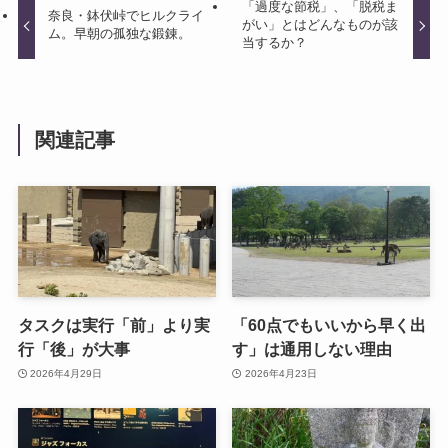
「過度な節税」、「脱税ま
奈良・鉢伏峠でヒルクライ
がい」とはどんなものが該
ム。早朝の孤独な鍛錬。
当するか？
関連記事
タスクは実行「前」より実
「60点でもいいから早く出
行「後」が大事
す」は通用しない理由
2026年4月29日
2026年4月23日