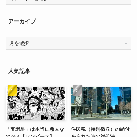
テ
ゴ
リ
アーカイブ
ー
ア
ー
カ
イ
ブ
人気記事
「五老星」は本当に悪人な
住民税（特別徴収）の納付
のか？【ワンピース】
を忘れた時の対処法