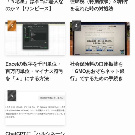
「五老星」は本当に悪人な
住民税（特別徴収）の納付
のか？【ワンピース】
を忘れた時の対処法
Excelの数字を千円単位・
社会保険料の口座振替を
百万円単位・マイナス符号
「GMOあおぞらネット銀
を「▲」にする方法
行」でするための手続き
ChatGPTに「ハルシネーシ