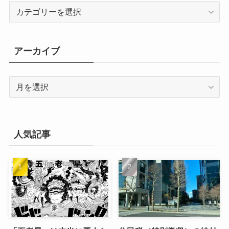
カ
テ
ゴ
リ
アーカイブ
ー
ア
ー
カ
イ
ブ
人気記事