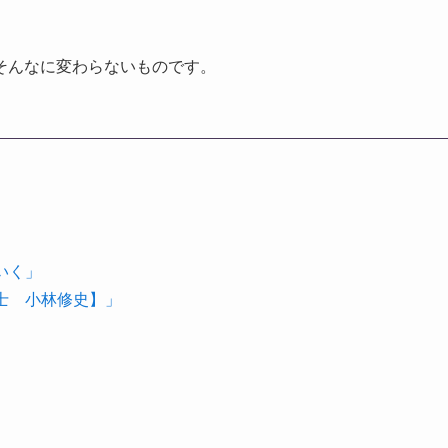
そんなに変わらないものです。
いく」
理士 小林修史】」