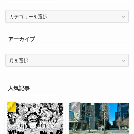
カ
テ
ゴ
リ
アーカイブ
ー
ア
ー
カ
イ
ブ
人気記事