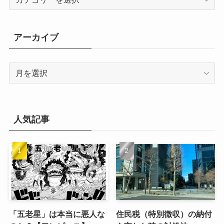
テ
ゴ
リ
アーカイブ
ー
ア
ー
カ
イ
ブ
人気記事
「五老星」は本当に悪人な
住民税（特別徴収）の納付