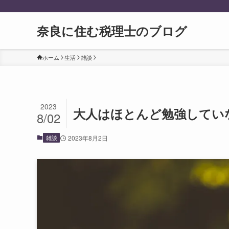
奈良に住む税理士のブログ
ホーム
生活
雑談
2023
大人はほとんど勉強してい
8/02
雑談
2023年8月2日