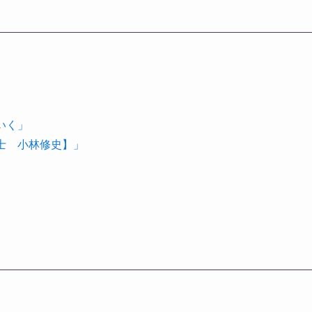
いく」
理士 小林修史】」